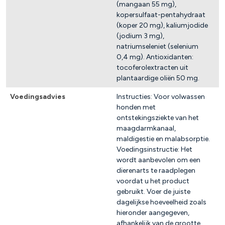
(mangaan 55 mg),
kopersulfaat-pentahydraat
(koper 20 mg), kaliumjodide
(jodium 3 mg),
natriumseleniet (selenium
0,4 mg). Antioxidanten:
tocoferolextracten uit
plantaardige oliën 50 mg.
Voedingsadvies
Instructies: Voor volwassen
honden met
ontstekingsziekte van het
maagdarmkanaal,
maldigestie en malabsorptie.
Voedingsinstructie: Het
wordt aanbevolen om een ​​
dierenarts te raadplegen
voordat u het product
gebruikt. Voer de juiste
dagelijkse hoeveelheid zoals
hieronder aangegeven,
afhankelijk van de grootte