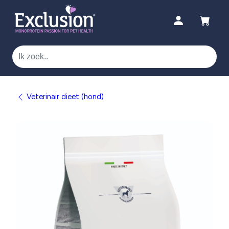
Veterinair dieet (hond)