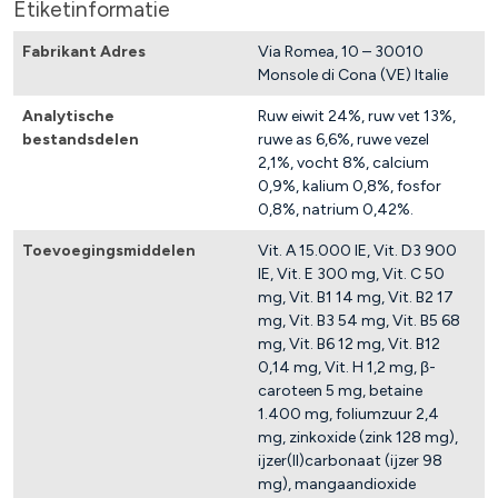
Etiketinformatie
Fabrikant Adres
Via Romea, 10 – 30010
Monsole di Cona (VE) Italie
Analytische
Ruw eiwit 24%, ruw vet 13%,
bestandsdelen
ruwe as 6,6%, ruwe vezel
2,1%, vocht 8%, calcium
0,9%, kalium 0,8%, fosfor
0,8%, natrium 0,42%.
Toevoegingsmiddelen
Vit. A 15.000 IE, Vit. D3 900
IE, Vit. E 300 mg, Vit. C 50
mg, Vit. B1 14 mg, Vit. B2 17
mg, Vit. B3 54 mg, Vit. B5 68
mg, Vit. B6 12 mg, Vit. B12
0,14 mg, Vit. H 1,2 mg, β-
caroteen 5 mg, betaine
1.400 mg, foliumzuur 2,4
mg, zinkoxide (zink 128 mg),
ijzer(II)carbonaat (ijzer 98
mg), mangaandioxide