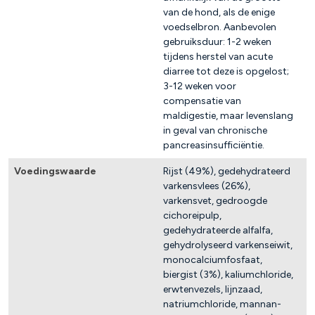
van de hond, als de enige
voedselbron. Aanbevolen
gebruiksduur: 1-2 weken
tijdens herstel van acute
diarree tot deze is opgelost;
3-12 weken voor
compensatie van
maldigestie, maar levenslang
in geval van chronische
pancreasinsufficiëntie.
Voedingswaarde
Rijst (49%), gedehydrateerd
varkensvlees (26%),
varkensvet, gedroogde
cichoreipulp,
gedehydrateerde alfalfa,
gehydrolyseerd varkenseiwit,
monocalciumfosfaat,
biergist (3%), kaliumchloride,
erwtenvezels, lijnzaad,
natriumchloride, mannan-