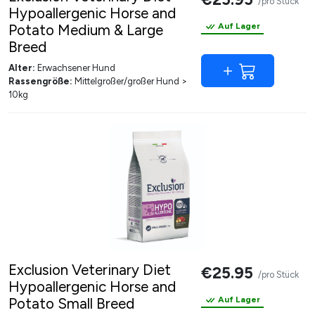
/pro Stück
Hypoallergenic Horse and
Potato Medium & Large
Auf Lager
Breed
Alter:
Erwachsener Hund
Rassengröße:
Mittelgroßer/großer Hund >
10kg
Exclusion Veterinary Diet
€25.95
/pro Stück
Hypoallergenic Horse and
Potato Small Breed
Auf Lager