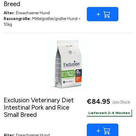
Breed
Alter:
Erwachsener Hund
Rassengröße:
Mittelgroßer/großer Hund >
10kg
Exclusion Veterinary Diet
€84.95
/pro Stück
Intestinal Pork and Rice
Small Breed
Lieferzeit 2-4 Wochen
Alter:
Erwachsener Hund